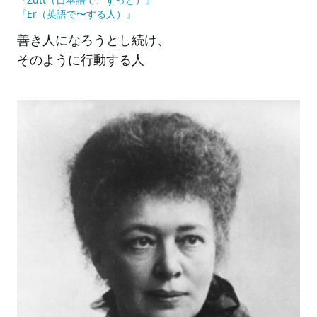
『Er（英語で〜する⼈）』
善き⼈になろうとし続け、
そのように⾏動する⼈