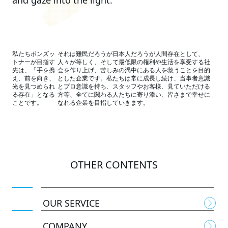
and gaze into the light.
私たちボンズッ
それは難⺠だろうが⽇本⼈だろうが⼈間存在として、
トナーが⽬指す
⼈々が等しく、そして最低限の権利や⽣活を享受する社
先は、「⼿を携
会を作り上げ、苦しみの渦中にある⼈を救うことを⽬的
え、前を向き、
とした企業です。私たちは常に成⻑し続け、当事者意識
光を⾒つめられ
とプロ意識を持ち、スタッフやお客様、⾒ていただける
る存在」となる
⽅等、全てに関わる⼈たちに寄り添い、皆さまで幸せに
ことです。
なれる企業を⽬指していきます。
OTHER CONTENTS
OUR SERVICE
COMPANY