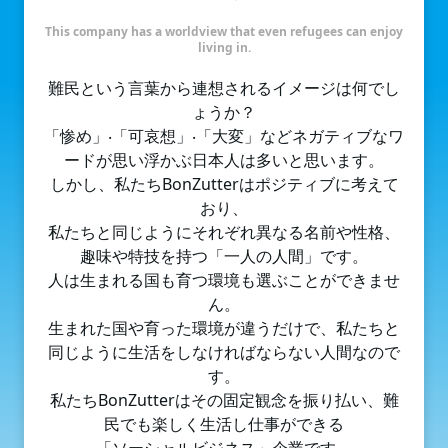
This company has a worldview that even refugees can enjoy
living in.
難⺠という⾔葉から連想されるイメージは何でし
ょうか？
「惨め」‧「可哀想」‧「⼤変」などネガティブなワ
ードが思い浮かぶ⽇本⼈は多いと思います。
しかし、私たちBonZutterはポジティブに考えて
おり、
私たちと同じようにそれぞれ異なる名前や性格、
趣味や特技を持つ「⼀⼈の⼈間」です。
⼈は⽣まれる国も育つ環境も選ぶことができませ
ん。
⽣まれた国や育った環境が違うだけで、私たちと
同じように⽣活をしなければならない⼈間なので
す。
私たちBonZutterはその固定観念を振り払い、難
⺠でも楽しく⽣活し仕事ができる