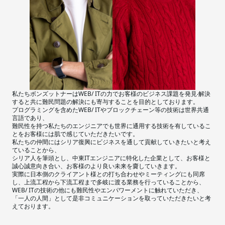
私たちボンズットナーはWEB/ ITの⼒でお客様のビジネス課題を発⾒‧解決
すると共に難⺠問題の解決にも寄与することを⽬的としております。
プログラミングを含めたWEB/ ITやブロックチェーン等の技術は世界共通
⾔語であり、
難⺠性を持つ私たちのエンジニアでも世界に通⽤する技術を有しているこ
とをお客様には肌で感じていただきたいです。
私たちの仲間にはシリア復興にビジネスを通して貢献していきたいと考え
ていることから、
シリア⼈を筆頭とし、中東ITエンジニアに特化した企業として、お客様と
誠⼼誠意向き合い、お客様のより良い未来を齎していきます。
実際に⽇本側のクライアント様との打ち合わせやミーティングにも同席
し、上流⼯程から下流⼯程まで多岐に渡る業務を⾏っていることから、
WEB/ ITの技術の他にも難⺠性やエンパワーメントに触れていただき、
「⼀⼈の⼈間」として是⾮コミュニケーションを取っていただきたいと考
えております。