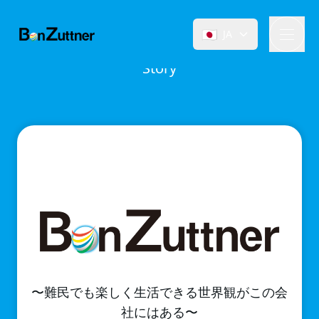
🇯🇵
JA
Story
〜難⺠でも楽しく⽣活できる世界観がこの会
社にはある〜