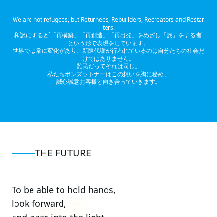
We are not refugees, but Returnees, Rebui lders, Recreators and Restar
ters.
和訳にすると`「再構築」「再創造」「再出発」をめざし「旅」をする者`
という形で表現をしています。
世界では常に変化があり、新陳代謝が⾏われているのは⾃分たちの社会だ
けではありません。
難⺠だってそれは同じ。
私たちボンズットナーはこの想いを胸に秘め、
誠⼼誠意お客様と向き合っていきます。
THE FUTURE
To be able to hold hands,
look forward,