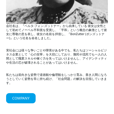
会社名は、『ベルタ‧フォン‧ズットナー』から由来している 彼⼥は⼥性と
して初めてノーベル平和賞を受賞し、「平和」という概念の象徴として彼
⼥に尊敬の意を表し、彼⼥の名前を拝借し、『BonZutter (ボンズットナ
ー)』という社名を命名しました。
実社会には様々な争いごとや障害がある中でも、私たちはソーシャルビジ
ネス企業として「⼼の安寧」を⼤切にしており、難⺠や流⺠でも⼀⼈の⼈
間として職業スキルや稼ぐ⼒を失ってはいけませんし、アイデンティティ
や⽣活の芯が破壊されることがあってはいけません。
私たちは前向きな姿勢で道徳観や倫理観をしっかり育み、善き⼈間になろ
うとしていく姿勢を常に持ち続け、「社会問題」の解決を⽬指していきま
す。
COMPANY